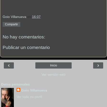
Goio Villanueva
en
16:07
Compartir
No hay comentarios:
Publicar un comentario
‹
›
Inicio
Ver versión web
Datos personales
Goio Villanueva
Ver todo mi perfil